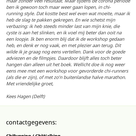
maar zonder veel resultaat. Maar tijdens de corona periode
ben ik gewoon toch maar weer gaan lopen, in chi-
running style. Dat kostte best wel even wat moeite, maar ik
heb de slag te pakken gekregen. En wie schetst mijn
verbazing: ik heb steeds minder last van mijn knie, die
cyste is aan het slinken, en ik voel mij beter dan ooit na
een loopje. Ik ben enorm blij dat ik de workshop gedaan
heb, en denk er nog vaak, en met plezier aan terug. Dit
wilde ik je graag nog eens vertellen. Dank voor de goede
adviezen en de filmpjes. Daardoor blijft alles toch beter
hangen dan alleen uit het boek. Wellicht doe ik nog weer
eens mee met een workshop voor gevorderde chi-runners
(als die er zijn), of met zo’n buitenlandse halve marathon.
Met vriendelijke groet,
Kees Hagen (Delft)
contactgegevens:
ChiRunning / ChiWalking