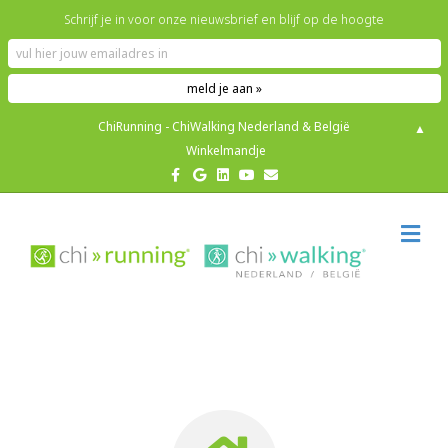
Schrijf je in voor onze nieuwsbrief en blijf op de hoogte
ChiRunning - ChiWalking Nederland & België
▲
Winkelmandje
Facebook
Google
Linkedin
Youtube
Email
M