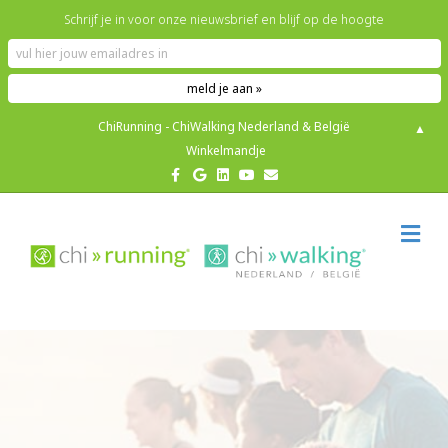
Schrijf je in voor onze nieuwsbrief en blijf op de hoogte
ChiRunning - ChiWalking Nederland & België
▲
Winkelmandje
Facebook
Google
Linkedin
Youtube
Email
M