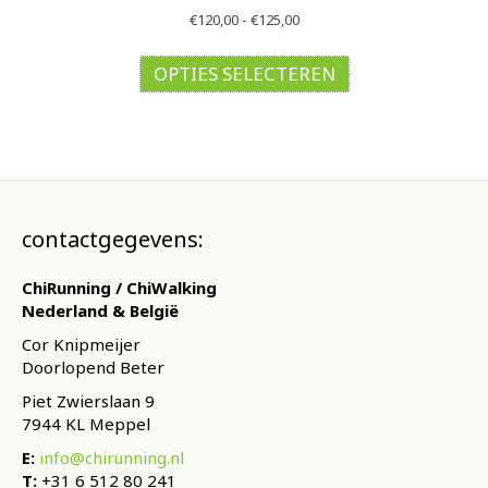
Prijsklasse:
€
120,00
-
€
125,00
€120,00
Dit
tot
product
OPTIES SELECTEREN
€125,00
heeft
meerdere
variaties.
Deze
optie
kan
gekozen
contactgegevens:
worden
op
ChiRunning / ChiWalking
de
Nederland & België
productpagina
Cor Knipmeijer
Doorlopend Beter
Piet Zwierslaan 9
7944 KL Meppel
E:
info@chirunning.nl
T:
+31 6 512 80 241