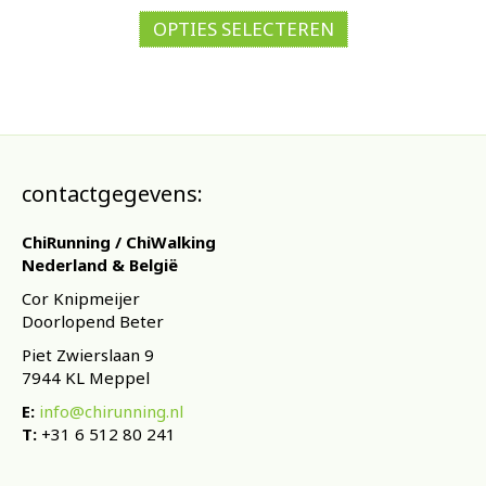
Dit
tot
product
OPTIES SELECTEREN
€75,00
heeft
meerdere
variaties.
Deze
optie
kan
gekozen
contactgegevens:
worden
op
ChiRunning / ChiWalking
de
Nederland & België
productpagina
Cor Knipmeijer
Doorlopend Beter
Piet Zwierslaan 9
7944 KL Meppel
E:
info@chirunning.nl
T:
+31 6 512 80 241