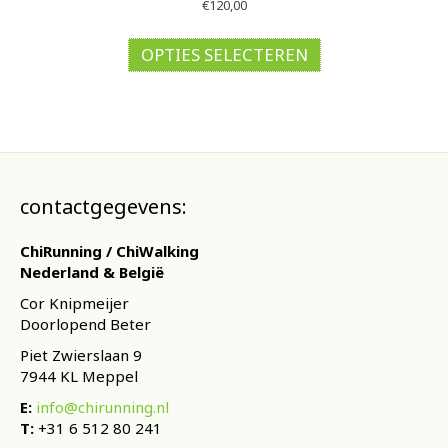
€
120,00
Dit
product
OPTIES SELECTEREN
heeft
meerdere
variaties.
Deze
optie
kan
gekozen
contactgegevens:
worden
op
ChiRunning / ChiWalking
de
Nederland & België
productpagina
Cor Knipmeijer
Doorlopend Beter
Piet Zwierslaan 9
7944 KL Meppel
E:
info@chirunning.nl
T:
+31 6 512 80 241