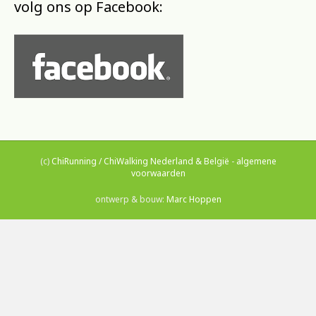
volg ons op Facebook:
(c)
ChiRunning / ChiWalking Nederland & België
-
algemene
voorwaarden
ontwerp & bouw:
Marc Hoppen