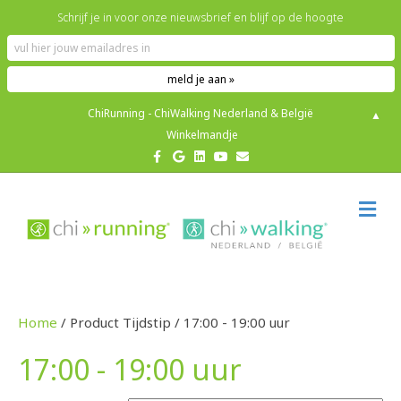
Schrijf je in voor onze nieuwsbrief en blijf op de hoogte
ChiRunning - ChiWalking Nederland & België
▲
Winkelmandje
F
G
L
Y
E
a
o
i
o
m
c
o
n
u
a
e
g
k
t
i
b
l
e
u
l
M
o
e
d
b
E
o
i
e
N
k
n
U
Home
/ Product Tijdstip / 17:00 - 19:00 uur
17:00 - 19:00 uur