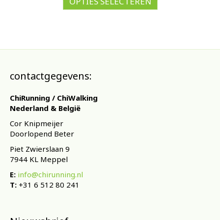
OPTIES SELECTEREN
heeft
meerdere
variaties.
Deze
optie
kan
gekozen
contactgegevens:
worden
op
ChiRunning / ChiWalking
de
Nederland & België
productpagina
Cor Knipmeijer
Doorlopend Beter
Piet Zwierslaan 9
7944 KL Meppel
E:
info@chirunning.nl
T:
+31 6 512 80 241