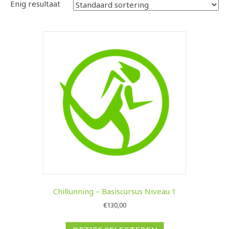
Enig resultaat
ChiRunning – Basiscursus Niveau 1
€
130,00
Dit
product