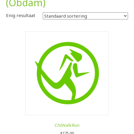
(Obdam)
Enig resultaat
ChiWalkRun
€
175,00