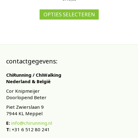
Dit
product
OPTIES SELECTEREN
heeft
meerdere
variaties.
Deze
optie
kan
gekozen
contactgegevens:
worden
op
ChiRunning / ChiWalking
de
Nederland & België
productpagina
Cor Knipmeijer
Doorlopend Beter
Piet Zwierslaan 9
7944 KL Meppel
E:
info@chirunning.nl
T:
+31 6 512 80 241