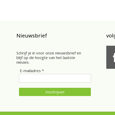
meerdere
variaties.
Deze
optie
kan
gekozen
worden
Nieuwsbrief
vol
op
de
gina
productpagina
Schrijf je in voor onze nieuwsbrief en
blijf op de hoogte van het laatste
nieuws.
E-mailadres *
Inschrijven