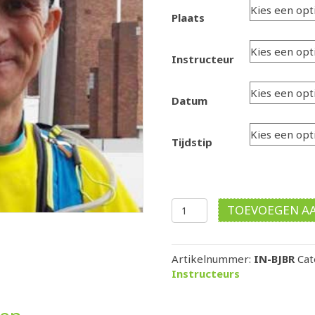
Plaats
Instructeur
Datum
Tijdstip
Bas-
TOEVOEGEN A
Jan
de
Bruijn
Artikelnummer:
IN-BJBR
Cat
aantal
Instructeurs