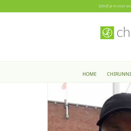
ChiRunning - ChiWalking Nederland & België
Schrijf je in voor 
Home
/
Instructeurs
/
Bas-Jan de Bruijn
/
HOME
CHIRUNN