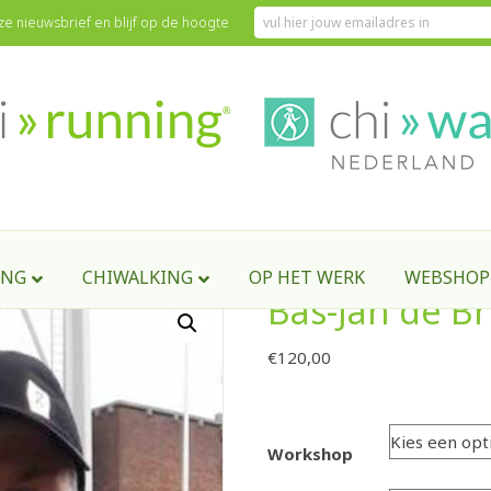
onze nieuwsbrief en blijf op de hoogte
 Bas-Jan de Bruijn
ING
CHIWALKING
OP HET WERK
WEBSHOP
Bas-Jan de Br
€
120,00
Workshop