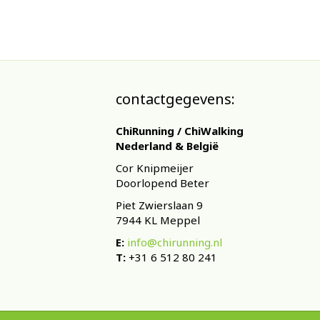
meerdere
variaties.
Deze
optie
kan
gekozen
worden
contactgegevens:
op
de
ChiRunning / ChiWalking
productpa
Nederland & België
Cor Knipmeijer
Doorlopend Beter
Piet Zwierslaan 9
7944 KL Meppel
E:
info@chirunning.nl
T:
+31 6 512 80 241