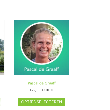
Pascal de Graaff
Prijsklasse:
€
72,50
-
€
130,00
€72,50
Dit
Dit
tot
product
product
OPTIES SELECTEREN
€130,00
heeft
heeft