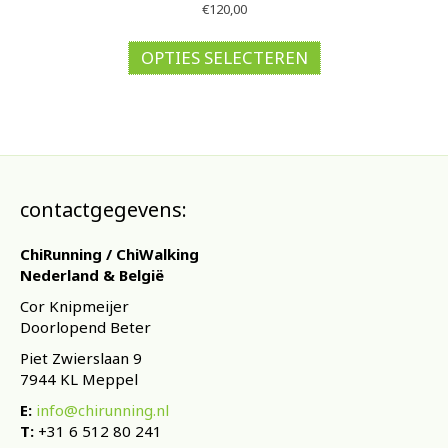
€
120,00
Dit
product
OPTIES SELECTEREN
heeft
meerdere
variaties.
Deze
optie
kan
gekozen
contactgegevens:
worden
op
ChiRunning / ChiWalking
de
Nederland & België
productpagina
Cor Knipmeijer
Doorlopend Beter
Piet Zwierslaan 9
7944 KL Meppel
E:
info@chirunning.nl
T:
+31 6 512 80 241