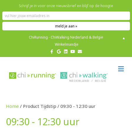
Schrijf je in voor onze nieuwsbrief en blijf op de hoogte
ChiRunning - ChiWalking Nederland & België
▲
Winkelmandje
F
G
L
Y
E
a
o
i
o
m
c
o
n
u
a
e
g
k
t
i
b
l
e
u
l
M
o
e
d
b
E
o
i
e
N
k
n
U
Home
/ Product Tijdstip / 09:30 - 12:30 uur
09:30 - 12:30 uur