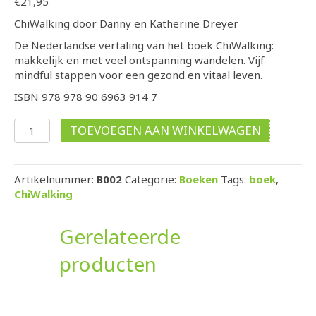
€
21,95
Chi
Walking
door Danny en Katherine Dreyer
De Nederlandse vertaling van het boek ChiWalking:
makkelijk en met veel ontspanning wandelen. Vijf
mindful stappen voor een gezond en vitaal leven.
ISBN 978 978 90 6963 914 7
ChiWalking
TOEVOEGEN AAN WINKELWAGEN
boek
aantal
Artikelnummer:
B002
Categorie:
Boeken
Tags:
boek
,
ChiWalking
Gerelateerde
producten