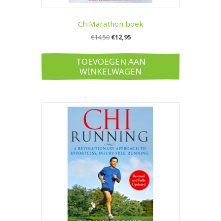
ChiMarathon boek
Oorspronkelijke
Huidige
€
14,50
€
12,95
prijs
prijs
was:
is:
TOEVOEGEN AAN
€14,50.
€12,95.
WINKELWAGEN