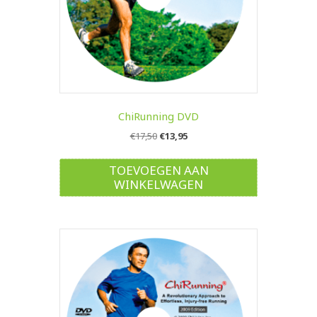
ChiRunning DVD
Oorspronkelijke
Huidige
€
17,50
€
13,95
prijs
prijs
was:
is:
TOEVOEGEN AAN
€17,50.
€13,95.
WINKELWAGEN