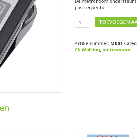
De metronoom ondersteunt je
pasfrequentie.
Metronoom
TOEVOEGEN A
Seiko
DM-
51
Artikelnummer:
M001
Categ
aantal
ChiWalking
,
metronoom
ten