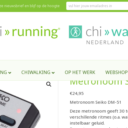
onze nieuwsbrief en blijf op de hoogte
m Seiko DM-51
ING
CHIWALKING
OP HET WERK
WEBSHOP
Metronoom S
€
24,95
Metronoom Seiko DM-51
Deze metronoom geeft 30 to
verschillende ritmes (o.a. w
instelbaar geluid.