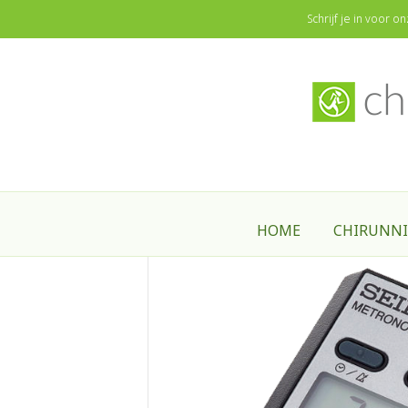
ChiRunning - ChiWalking Nederland & België
Schrijf je in voor 
Home
/
Artikel
/
Electronica
/ Metronoo
HOME
CHIRUNN