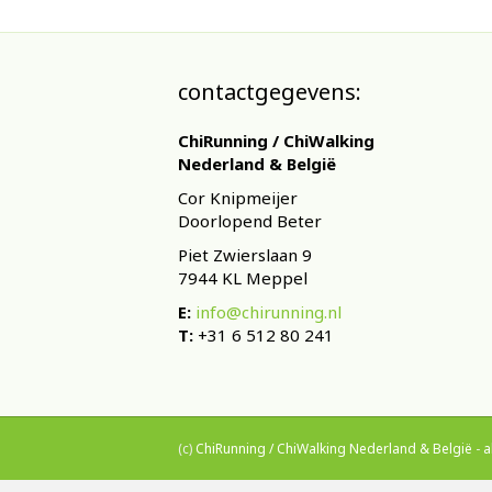
contactgegevens:
ChiRunning / ChiWalking
Nederland & België
Cor Knipmeijer
Doorlopend Beter
Piet Zwierslaan 9
7944 KL Meppel
E:
info@chirunning.nl
T:
+31 6 512 80 241
(c)
ChiRunning / ChiWalking Nederland & België
-
a