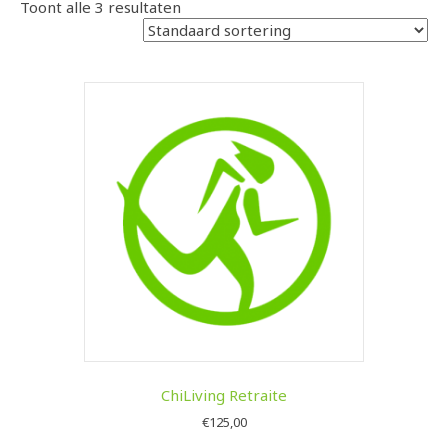
Toont alle 3 resultaten
ChiLiving Retraite
€
125,00
Dit