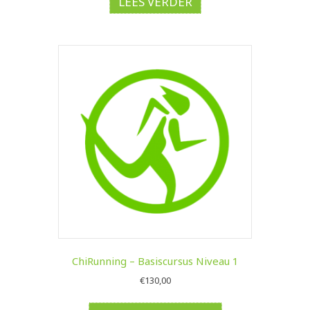
LEES VERDER
ChiRunning – Basiscursus Niveau 1
€
130,00
Dit