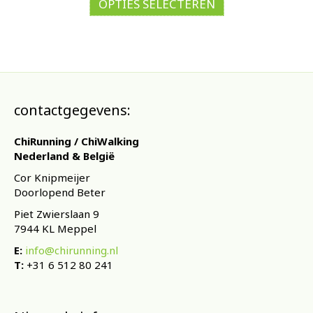
product
OPTIES SELECTEREN
heeft
meerdere
variaties.
Deze
optie
kan
gekozen
contactgegevens:
worden
op
ChiRunning / ChiWalking
de
Nederland & België
productpagina
Cor Knipmeijer
Doorlopend Beter
Piet Zwierslaan 9
7944 KL Meppel
E:
info@chirunning.nl
T:
+31 6 512 80 241