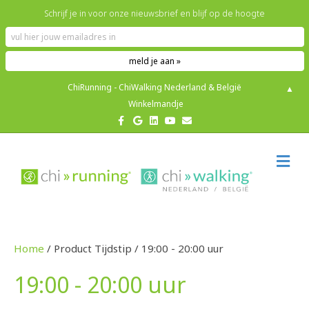
Schrijf je in voor onze nieuwsbrief en blijf op de hoogte
ChiRunning - ChiWalking Nederland & België
▲
Winkelmandje
F
G
L
Y
E
a
o
i
o
m
c
o
n
u
a
e
g
k
t
i
b
l
e
u
l
M
o
e
d
b
E
o
i
e
N
k
n
U
Home
/ Product Tijdstip / 19:00 - 20:00 uur
19:00 - 20:00 uur