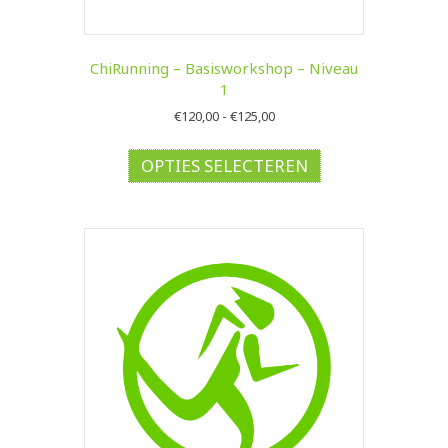
ChiRunning – Basisworkshop – Niveau
1
Prijsklasse:
€
120,00
-
€
125,00
€120,00
Dit
tot
product
OPTIES SELECTEREN
€125,00
heeft
meerdere
variaties.
Deze
optie
kan
gekozen
worden
op
de
productpagina