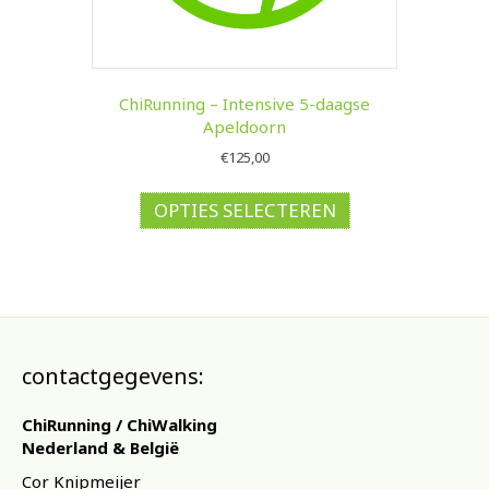
ChiRunning – Intensive 5-daagse
Apeldoorn
€
125,00
Dit
product
OPTIES SELECTEREN
heeft
meerdere
variaties.
Deze
optie
kan
gekozen
contactgegevens:
worden
op
ChiRunning / ChiWalking
de
Nederland & België
productpagina
Cor Knipmeijer