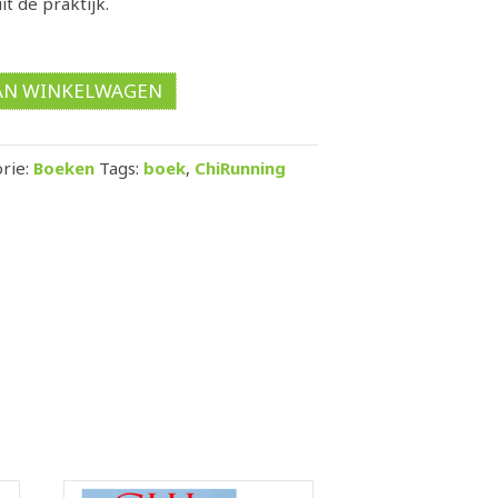
it de praktijk.
AN WINKELWAGEN
rie:
Boeken
Tags:
boek
,
ChiRunning