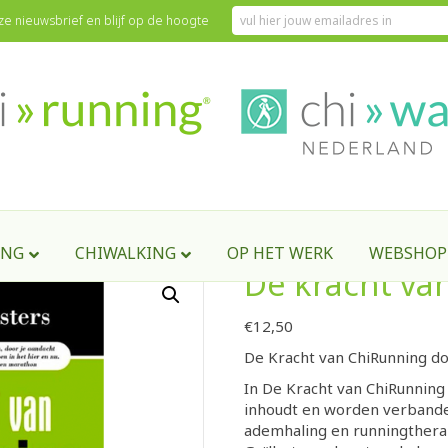
onze nieuwsbrief en blijf op de hoogte
n ChiRunning boek
ING
CHIWALKING
OP HET WERK
WEBSHOP
De kracht va
€
12,50
De Kracht van Chi
Running
do
In De Kracht van ChiRunning
inhoudt en worden verbande
ademhaling en runningthera