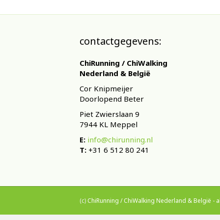
contactgegevens:
ChiRunning / ChiWalking
Nederland & België
Cor Knipmeijer
Doorlopend Beter
Piet Zwierslaan 9
7944 KL Meppel
E:
info@chirunning.nl
T:
+31 6 512 80 241
(c)
ChiRunning / ChiWalking Nederland & België
-
a