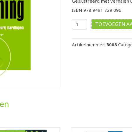
Geïllustreerd met verhalen u
ISBN 978 9491 729 096
De
TOEVOEGEN A
kracht
van
ChiRunning
Artikelnummer:
B008
Catego
boek
aantal
ten