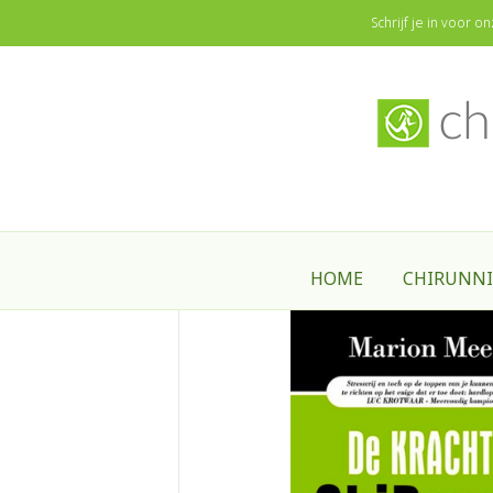
ChiRunning - ChiWalking Nederland & België
Schrijf je in voor 
Home
/
Artikel
/
Boeken
/ De kracht va
HOME
CHIRUNN