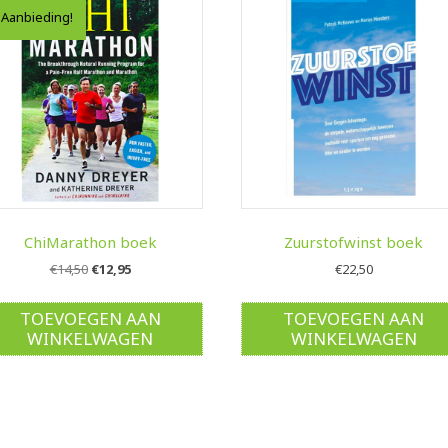
Aanbieding!
ChiMarathon boek
Zuurstofwinst boek
Oorspronkelijke
Huidige
€
14,50
€
12,95
€
22,50
prijs
prijs
was:
is:
TOEVOEGEN AAN
TOEVOEGEN AAN
€14,50.
€12,95.
WINKELWAGEN
WINKELWAGEN