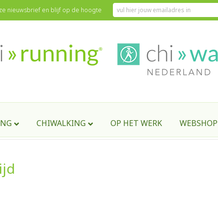
onze nieuwsbrief en blijf op de hoogte
ING
CHIWALKING
OP HET WERK
WEBSHOP
ijd