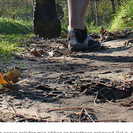
n poosje geleden mijn ribben en borstbeen gekneusd. Dat is, z