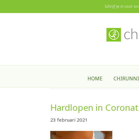
ChiRunning - ChiWalking Nederland & België
Schrijf je in voor 
HOME
CHIRUNN
Nieuws
Hardlopen in Coronat
23 februari 2021